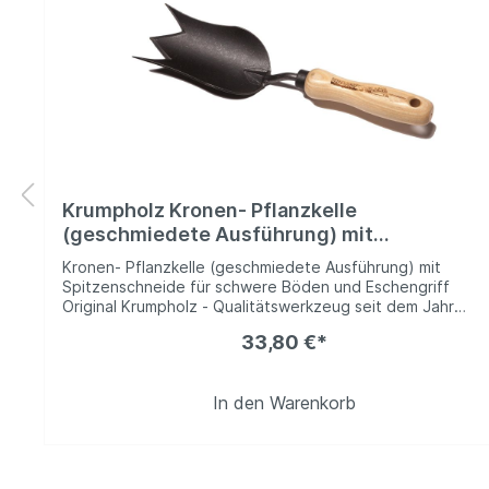
Krumpholz Kronen- Pflanzkelle
(geschmiedete Ausführung) mit
Spitzenschneide für schwere Böden und
Kronen- Pflanzkelle (geschmiedete Ausführung) mit
Eschengriff
Spitzenschneide für schwere Böden und Eschengriff
Original Krumpholz - Qualitätswerkzeug seit dem Jahr
1799Seit über 200 Jahren fertigt das Familienunternehme
33,80 €*
Krumpholz Gartenwerkzeuge mit höchsten
Qualitätsansprüchen. Echte Handarbeit - Made in
Germany. Bei der Herstellung der Werkzeuge verwendet
In den Warenkorb
Krumpholz ausschließlich hochwertige Materialien wie
Schwedenstahl und Eschenholz. Je nach
Verwendungszweck werden unterschiedliche Härtegrade
des jeweiligen Materials verwendet.Jedes einzelne
handgeschmiedete Werkzeug ist ein Unikat und wird zum