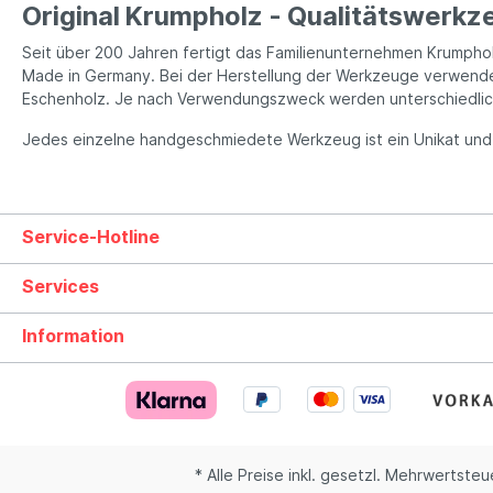
Original Krumpholz - Qualitätswerkz
jahrzehntelangen Begleiter für Gärtner und Profis
Krumpholz selbst beschreibt sein Werkzeug so: Jedes
Seit über 200 Jahren fertigt das Familienunternehmen Krumpho
unserer Werkzeuge ist geboren aus der Hitze der
blauflammigen Glut, aus der Kraft des formenden
Made in Germany. Bei der Herstellung der Werkzeuge verwende
Schmiedehammers und aus dem unbedingten Willen, nicht
Eschenholz. Je nach Verwendungszweck werden unterschiedlich
als gediegene Qualität zu erzeugen.
Jedes einzelne handgeschmiedete Werkzeug ist ein Unikat und w
Service-Hotline
Services
Information
* Alle Preise inkl. gesetzl. Mehrwertsteu